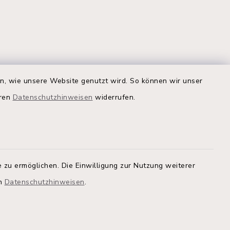
Quicklinks
en, wie unsere Website genutzt wird. So können wir unser
eren
Datenschutzhinweisen
widerrufen.
Kreis Segeberg
Land Schleswig-Holstein
tem, um
 zu
Kita-Portal
 zu ermöglichen. Die Einwilligung zur Nutzung weiterer
Stadtwerke
athaus
en
Datenschutzhinweisen
.
Bürgerinformationsbroschüre