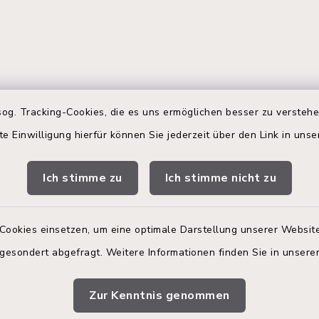
gszeiten
Terminbuchung
og. Tracking-Cookies, die es uns ermöglichen besser zu versteh
te Einwilligung hierfür können Sie jederzeit über den Link in uns
 Donnerstag:
Buchen Sie Ihren Termin!
00 Uhr
Nutzen Sie bitte unser
Terminmanagement-Sys
Ich stimme zu
Ich stimme nicht zu
zusätzlich:
einen Termin im Rathaus
vereinbaren.
00 Uhr
Cookies einsetzen, um eine optimale Darstellung unserer Website
Online-Termin im R
 gesondert abgefragt. Weitere Informationen finden Sie in unser
vereinbaren.
en
Zur Kenntnis genommen