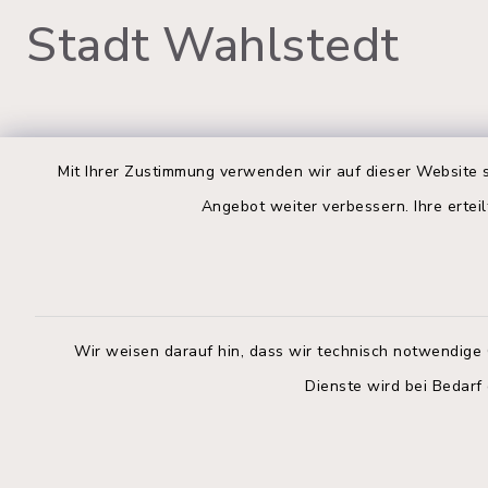
Stadt Wahlstedt
Rathaus Wahlstedt
Öffnun
Mit Ihrer Zustimmung verwenden wir auf dieser Website s
Angebot weiter verbessern. Ihre erteil
Montag bis
Markt 3
23812 Wahlstedt
09:00-12:
04554 701-0
Donnerstag 
info@wahlstedt.de
14:00-18:
Wir weisen darauf hin, dass wir technisch notwendige 
Freitag:
Dienste wird bei Bedarf
geschloss