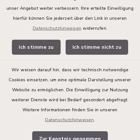
Land Schleswig-Holstein
unser Angebot weiter verbessern. Ihre erteilte Einwilligung
hierfür können Sie jederzeit über den Link in unseren
Kita-Portal
Datenschutzhinweisen
widerrufen.
Stadtwerke
Ich stimme zu
Ich stimme nicht zu
Bürgerinformationsbroschüre
Wir weisen darauf hin, dass wir technisch notwendige
Cookies einsetzen, um eine optimale Darstellung unserer
Website zu ermöglichen. Die Einwilligung zur Nutzung
Kontakt
weiterer Dienste wird bei Bedarf gesondert abgefragt.
Weitere Informationen finden Sie in unseren
Barrierefreiheit
Datenschutzhinweisen
.
Datenschutz
Zur Kenntnis genommen