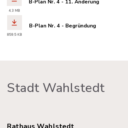
B-Plan Nr. 4 - 11. Änderung
(Dateiname: B-Plan_Nr._4_11._AEnderu
4,3 MB
B-Plan Nr. 4 - Begründung
(Dateiname: B-Plan_Nr._4_-_Begruendu
859,5 KB
Stadt Wahlstedt
Rathaus Wahlstedt