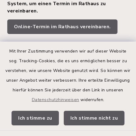
System, um einen Termin im Rathaus zu
vereinbaren.
Online-Termin im Rathaus vereinbaren.
Quicklinks
Mit Ihrer Zustimmung verwenden wir auf dieser Website
sog. Tracking-Cookies, die es uns ermöglichen besser zu
Kreis Segeberg
verstehen, wie unsere Website genutzt wird. So können wir
Land Schleswig-Holstein
unser Angebot weiter verbessern. Ihre erteilte Einwilligung
hierfür können Sie jederzeit über den Link in unseren
Kita-Portal
Datenschutzhinweisen
widerrufen.
Stadtwerke
Ich stimme zu
Ich stimme nicht zu
Bürgerinformationsbroschüre