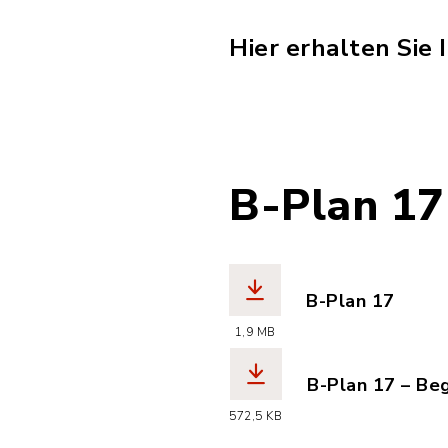
Hier erhalten Sie
B-Plan 17
B-Plan 17
(Dateiname: ha
1,9 MB
B-Plan 17 – Be
(Dateiname: ha
572,5 KB