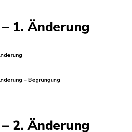
 – 1. Änderung
 Änderung
sselkamp_sued_b-plan_17_1aend.jpg, Dateierweite
 Änderung – Begrüngung
sselkamp_sued_b-plan_17_1aend_begruendung.pdf,
 – 2. Änderung