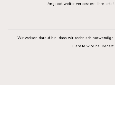
Angebot weiter verbessern. Ihre erteil
Rathaus Wahlstedt
Öffnun
Montag bis
Markt 3
23812 Wahlstedt
09:00-12:
Wir weisen darauf hin, dass wir technisch notwendige 
04554 701-0
Donnerstag 
Dienste wird bei Bedarf
info@wahlstedt.de
14:00-18:
Freitag:
geschloss
Kontakt
Barrierefreiheit
Datenschutz