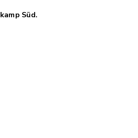
lkamp Süd.
jpg, Dateigröße: 1,95 MB)
erweiterung: pdf, Dateigröße: 572,50 KB)