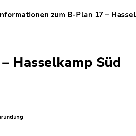
 Informationen zum B-Plan 17 – Hasse
 – Hasselkamp Süd
sselkamp_sued_b-plan_17.jpg, Dateierweiterung: 
gründung
sselkamp_sued_b-plan_17_begruendung.PDF, Datei