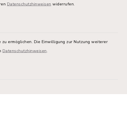
eren
Datenschutzhinweisen
widerrufen.
Quicklinks
Kreis Segeberg
Land Schleswig-Holstein
tem, um
 zu ermöglichen. Die Einwilligung zur Nutzung weiterer
 zu
Kita-Portal
en
Datenschutzhinweisen
.
Stadtwerke
athaus
Bürgerinformationsbroschüre