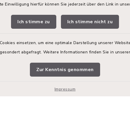
te Einwilligung hierfür können Sie jederzeit über den Link in uns
gszeiten
Terminbuchung
Ich stimme zu
Ich stimme nicht zu
 Donnerstag:
Buchen Sie Ihren Termin!
00 Uhr
Nutzen Sie bitte unser
Terminmanagement-Sys
Cookies einsetzen, um eine optimale Darstellung unserer Website
zusätzlich:
einen Termin im Rathaus
 gesondert abgefragt. Weitere Informationen finden Sie in unser
vereinbaren.
00 Uhr
Online-Termin im R
Zur Kenntnis genommen
vereinbaren.
en
Impressum
Impressum
Sitemap
Cookie-Einstellungen