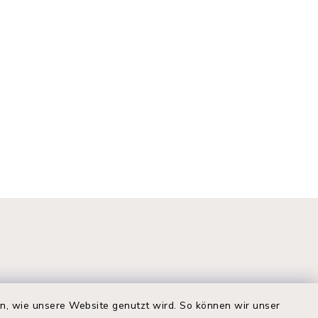
rung: jpg, Dateigröße: 1,25 MB)
, Dateierweiterung: pdf, Dateigröße: 135,18 KB
en, wie unsere Website genutzt wird. So können wir unser