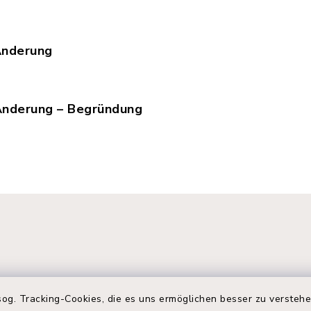
 Änderung
sselkamp_sued_b-plan_17_2aend.jpg, Dateierweite
 Änderung – Begründung
sselkamp_sued_b-plan_17_2aend_begruendung.PDF
og. Tracking-Cookies, die es uns ermöglichen besser zu versteh