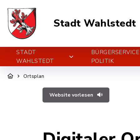
Stadt Wahlstedt
STADT
BÜRGERSERVICE
WAHLSTEDT
POLITIK
Ortsplan
Website vorlesen
Digitaler O